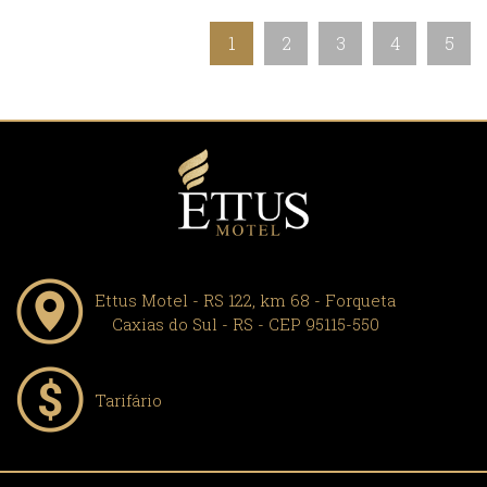
1
2
3
4
5
Ettus Motel - RS 122, km 68 - Forqueta
Caxias do Sul - RS - CEP 95115-550
Tarifário