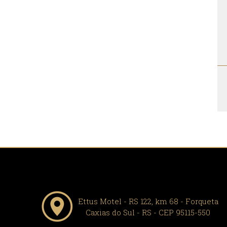
Ettus Motel - RS 122, km 68 - Forqueta
Caxias do Sul - RS - CEP 95115-550