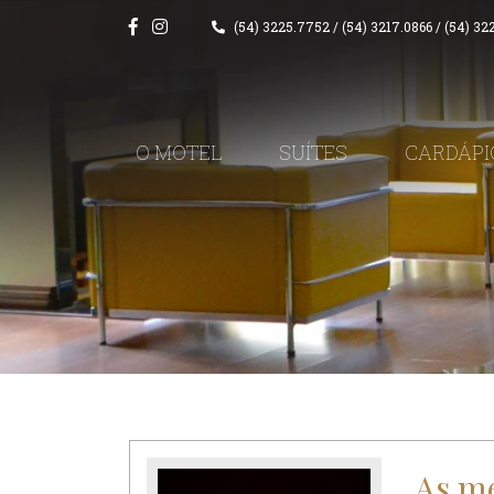
(54) 3225.7752
/
(54) 3217.0866
/
(54) 32
O MOTEL
SUÍTES
CARDÁPI
As me