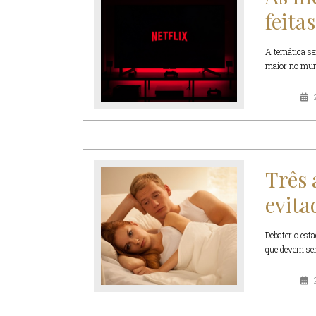
feitas
A temática se
maior no mundo
Três 
evita
Debater o est
que devem ser 