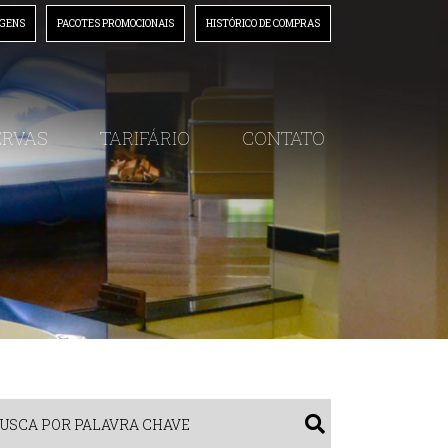
AGENS
PACOTES PROMOCIONAIS
HISTÓRICO DE COMPRAS
(54) 3225.7752
/
(54) 3217.0866
/
(54) 3227.5571
ERVAS
TARIFÁRIO
CONTATO