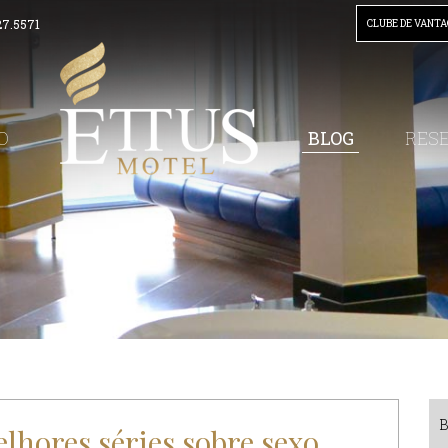
27.5571
CLUBE DE VANT
BLOG
O
RES
lhores séries sobre sexo