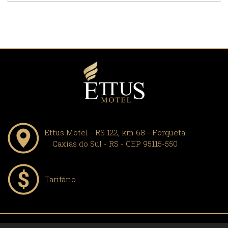
Ettus Motel - RS 122, km 68 - Forqueta
Caxias do Sul - RS - CEP 95115-550
Tarifário