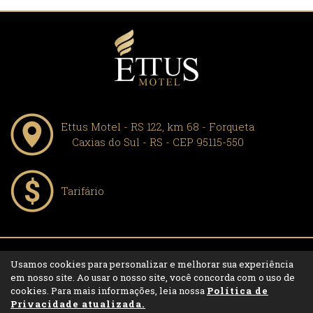
Ettus Motel - RS 122, km 68 - Forqueta
Caxias do Sul - RS - CEP 95115-550
Tarifário
Usamos cookies para personalizar e melhorar sua experiência
2004 - 2020 | © Ettus Motel - Todos os direitos de criação reservados.
em nosso site. Ao usar o nosso site, você concorda com o uso de
Política de Privacidade
cookies. Para mais informações, leia nossa
Política de
Privacidade atualizada.