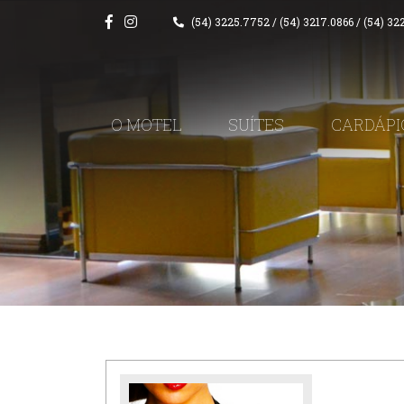
(54) 3225.7752
/
(54) 3217.0866
/
(54) 32
O MOTEL
SUÍTES
CARDÁPI