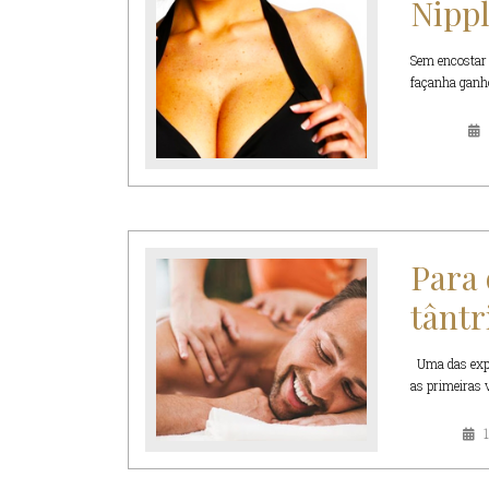
Nippl
Sem encostar 
façanha ganho
Para
tântr
Uma das exper
as primeiras 