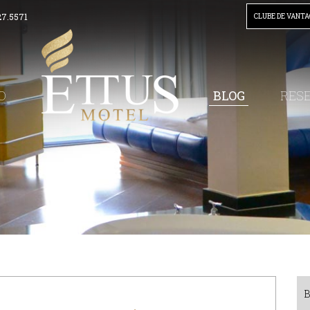
27.5571
CLUBE DE VANT
BLOG
O
RES