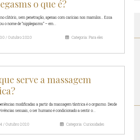
egasms o que é?
no clitóris, sem penetração, apenas com carícias nos mamilos… Essa
u o nome de “nipplegasms” – em...
30 / Outubro 2020
Categoria: Para eles
 que serve a massagem
ica?
iências modificadas a partir da massagem tântrica é o orgasmo. Desde
vivências sexuais, o ser humano é condicionado a sentir o...
14 / Outubro 2020
Categoria: Curiosidades