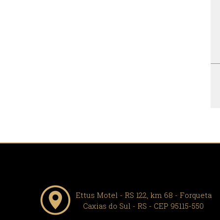
Ettus Motel - RS 122, km 68 - Forqueta
Caxias do Sul - RS - CEP 95115-550