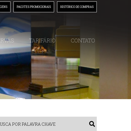
AGENS
PACOTES PROMOCIONAIS
HISTÓRICO DE COMPRAS
(54) 3225.7752
/
(54) 3217.0866
/
(54) 3227.5571
ERVAS
TARIFÁRIO
CONTATO